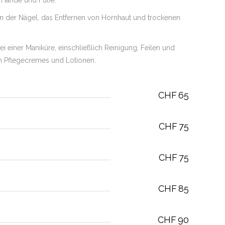
 Hände und Füße.
en der Nägel, das Entfernen von Hornhaut und trockenen
i einer Maniküre, einschließlich Reinigung, Feilen und
n Pflegecremes und Lotionen.
CHF
65
CHF
75
CHF
75
CHF
85
CHF
90