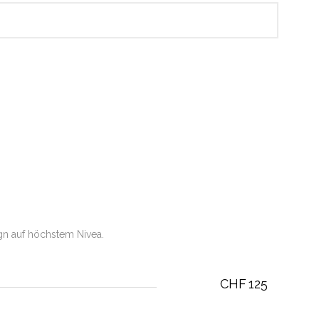
gn auf höchstem Nivea.
CHF
125