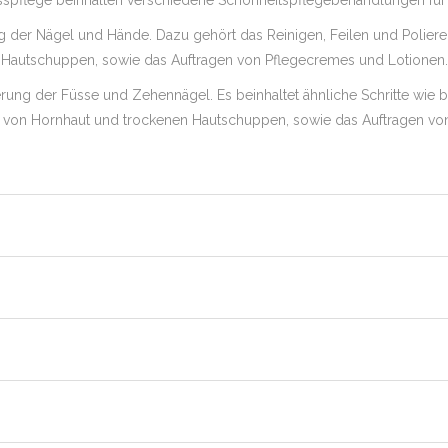
sspflege beinhalten verschiedene Schönheitspflegebehandlungen für
g der Nägel und Hände. Dazu gehört das Reinigen, Feilen und Polier
Hautschuppen, sowie das Auftragen von Pflegecremes und Lotionen.
ung der Füsse und Zehennägel. Es beinhaltet ähnliche Schritte wie be
en von Hornhaut und trockenen Hautschuppen, sowie das Auftragen vo