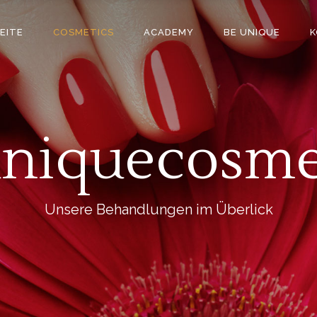
EITE
COSMETICS
ACADEMY
BE UNIQUE
K
niquecosme
Unsere Behandlungen im Überlick