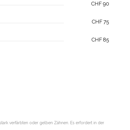
CHF
90
CHF
75
CHF
85
tark verfärbten oder gelben Zähnen. Es erfordert in der