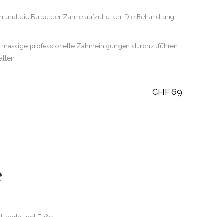
en und die Farbe der Zähne aufzuhellen. Die Behandlung
elmässige professionelle Zahnreinigungen durchzuführen
lten.
CHF
69
e